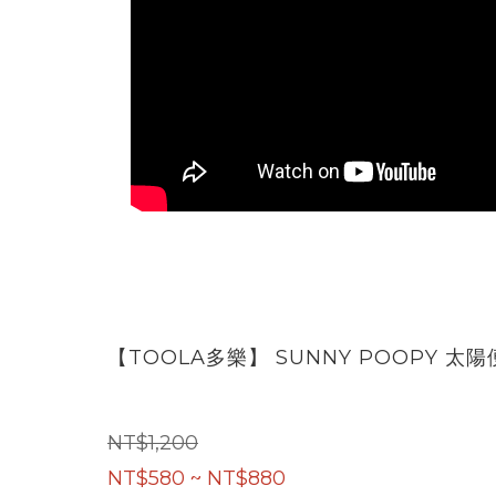
【TOOLA多樂】 SUNNY POOPY
NT$1,200
NT$580 ~ NT$880