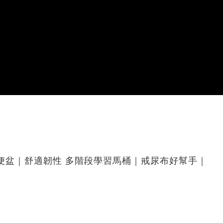
 太陽便盆｜舒適韌性 多階段學習馬桶｜戒尿布好幫手｜