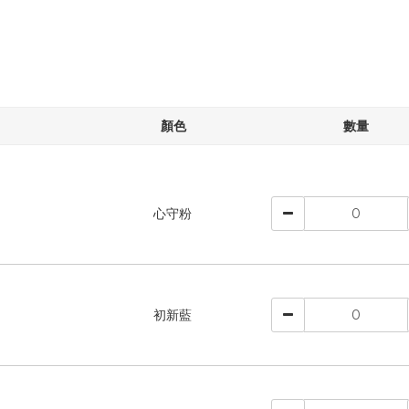
顏色
數量
心守粉
初新藍