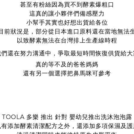
甚至有粉絲因為買不到酵素爆粗口
這真的讓小夥伴們備感壓力
小幫手其實也好想出貨給各位
目前狀況是，部分從日本進口原料還在當地無法
以致酵素無法在台灣排上生產線時程
我們還在努力溝通中，爭取最短時間恢復供貨給大
真的等不及的爸爸媽媽
還有另一個選擇把鼻馬咪
可參考
TOOLA 多樂 推出 針對
嬰幼兒推出洗沐泡泡露
也有添加酵素清潔配方之外，還添加多項保濕及護