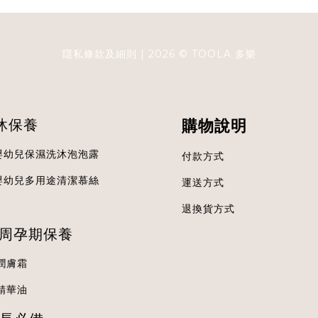
隱私條款及細則
| 2026 ©
TOOLA
多樂
沐保養
購物說明
嬰幼兒保濕洗沐泡泡露
付款方式
嬰幼兒多用途清潔慕絲
運送方式
退換貨方式
0周孕期保養
潤膚霜
精華油