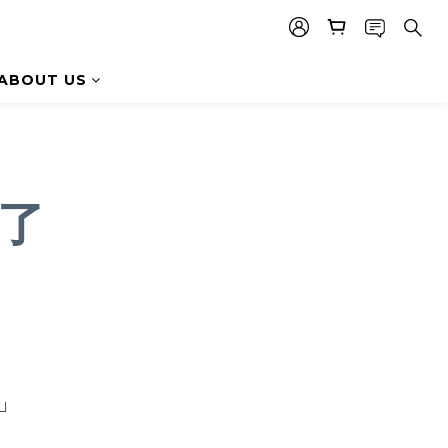
ABOUT US
了
」