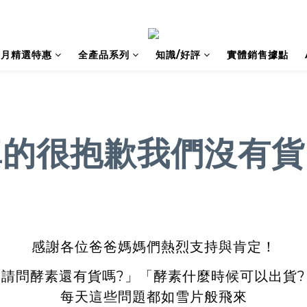
每月精選特惠
全產品系列
知識/好評
實體銷售據點
真的很抱歉我們沒有貨
感謝各位爸爸媽媽們熱烈支持與肯定！
「請問酵素還有貨嗎?」「酵素什麼時候可以出貨?
每天這些問題都如雪片般飛來