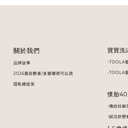
關於我們
寶寶洗
-
TOOLA
品牌故事
-
TOOLA
2026麗容酵素/多樂哪裡可以買
隱私權政策
懷胎4
-
撫紋妊娠
-
賦活舒壓