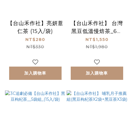
【台山禾作社】亮妍薏
【台山禾作社】 台灣
仁茶 (15入/袋)
黑豆低溫慢焙茶_6入
組_(20入/袋)_產後媽
NT$280
NT$1,550
媽必備神器
NT$330
NT$1,980
加入購物車
加入購物車