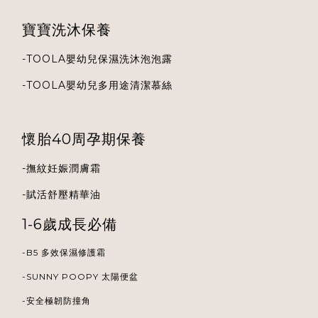
寶寶洗沐保養
-
TOOLA
嬰幼兒保濕洗沐泡泡露
-
TOOLA
嬰幼兒多用途清潔慕絲
懷胎40周孕期保養
-
撫紋妊娠潤膚霜
-
賦活舒壓精華油
1-6歲成長必備
-B5 多效保濕修護霜
-
SUNNY POOPY 太陽便盆
-安全極韌防撞角