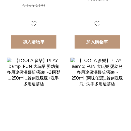
NT$4,000
全身都可擦_萬用修
無香_ 250ml _首
護霜
創洗屁屁+洗手多用
途慕絲
加入購物車
加入購物車