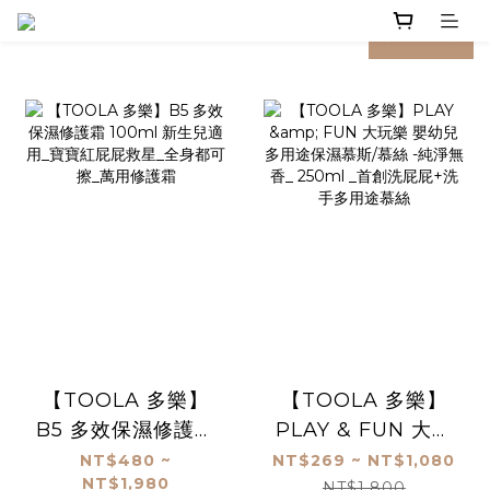
prev
next
【TOOLA 多樂】
【TOOLA 多樂】
B5 多效保濕修護霜
PLAY & FUN 大玩
100ml 新生兒適用
樂 嬰幼兒多用途保
NT$480 ~
NT$269 ~ NT$1,080
NT$1,980
_寶寶紅屁屁救星_
濕慕斯/慕絲 -純淨
NT$1,800