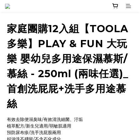
家庭團購12入組【TOOLA
多樂】PLAY & FUN 大玩
樂 嬰幼兒多用途保濕慕斯/
慕絲 - 250ml (兩味任選)_
首創洗屁屁+洗手多用途慕
絲
有效去除便溺臭味/有效清洗細菌、汙垢
植萃配方/新生兒適用/弱敏肌適用
預防尿布疹/洗手洗屁股兩用
好沖洗不殘留/不含石化成分