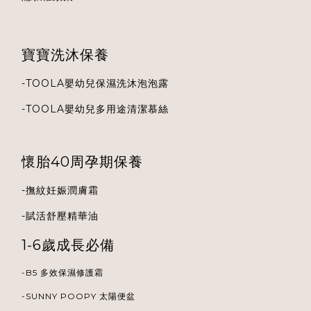
寶寶洗沐保養
-
TOOLA
嬰幼兒保濕洗沐泡泡露
-
TOOLA
嬰幼兒多用途清潔慕絲
懷胎40周孕期保養
-
撫紋妊娠潤膚霜
-
賦活舒壓精華油
1-6歲成長必備
-B5 多效保濕修護霜
-
SUNNY POOPY 太陽便盆