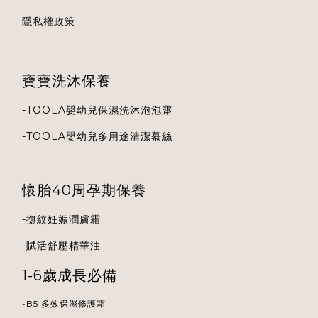
隱私權政策
寶寶洗沐保養
-
TOOLA
嬰幼兒保濕洗沐泡泡露
-
TOOLA
嬰幼兒多用途清潔慕絲
懷胎40周孕期保養
-
撫紋妊娠潤膚霜
-
賦活舒壓精華油
1-6歲成長必備
-B5 多效保濕修護霜