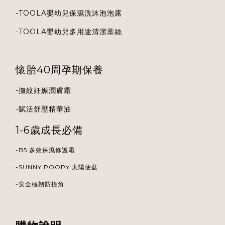
-
TOOLA
嬰幼兒保濕洗沐泡泡露
-
TOOLA
嬰幼兒多用途清潔慕絲
懷胎40周孕期保養
-
撫紋妊娠潤膚霜
-
賦活舒壓精華油
1-6歲成長必備
-B5 多效保濕修護霜
-
SUNNY POOPY 太陽便盆
-安全極韌防撞角