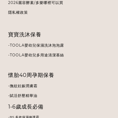
2026麗容酵素/多樂哪裡可以買
隱私權政策
寶寶洗沐保養
-
TOOLA
嬰幼兒保濕洗沐泡泡露
-
TOOLA
嬰幼兒多用途清潔慕絲
懷胎40周孕期保養
-
撫紋妊娠潤膚霜
-
賦活舒壓精華油
1-6歲成長必備
-B5 多效保濕修護霜