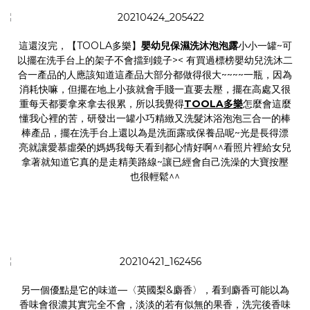
這還沒完，【TOOLA多樂】
嬰幼兒保濕洗沐泡泡露
小小一罐~可
以擺在洗手台上的架子不會擋到鏡子>< 有買過標榜嬰幼兒洗沐二
合一產品的人應該知道這產品大部分都做得很大~~~~一瓶，因為
消耗快嘛，但擺在地上小孩就會手賤一直要去壓，擺在高處又很
重每天都要拿來拿去很累，所以我覺得
TOOLA多樂
怎麼會這麼
懂我心裡的苦，研發出一罐小巧精緻又洗髮沐浴泡泡三合一的棒
棒產品，擺在洗手台上還以為是洗面露或保養品呢~光是長得漂
亮就讓愛慕虛榮的媽媽我每天看到都心情好啊^^看照片裡給女兒
拿著就知道它真的是走精美路線~讓已經會自己洗澡的大寶按壓
也很輕鬆^^
另一個優點是它的味道—〈英國梨&麝香〉，看到麝香可能以為
香味會很濃其實完全不會，淡淡的若有似無的果香，洗完後香味