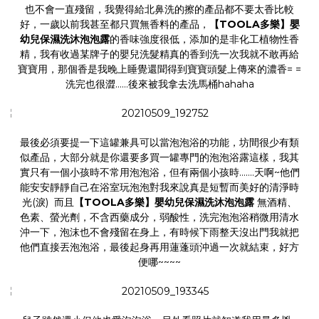
也不會一直殘留，我覺得給北鼻洗的擦的產品都不要太香比較
好，一歲以前我甚至都只買無香料的產品，
【TOOLA多樂】嬰
幼兒保濕洗沐泡泡露
的香味強度很低，添加的是非化工植物性香
精，我有收過某牌子的嬰兒洗髮精真的香到洗一次我就不敢再給
寶寶用，那個香是我晚上睡覺還聞得到寶寶頭髮上傳來的濃香= =
洗完也很澀……後來被我拿去洗馬桶hahaha
最後必須要提一下這罐兼具可以當泡泡浴的功能，坊間很少有類
似產品，大部分就是你還要多買一罐專門的泡泡浴露這樣，我其
實只有一個小孩時不常用泡泡浴，但有兩個小孩時…….天啊~他們
能安安靜靜自己在浴室玩泡泡對我來說真是短暫而美好的清淨時
光(淚) 而且
【TOOLA多樂】嬰幼兒保濕洗沐泡泡露
無酒精、
色素、螢光劑，不含西藥成分，弱酸性，洗完泡泡浴稍微用清水
沖一下，泡沫也不會殘留在身上，有時候下雨整天沒出門我就把
他們直接丟泡泡浴，最後起身再用蓮蓬頭沖過一次就結束，好方
便哪~~~~