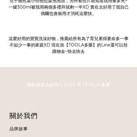
兒子雖然還小但他也愛泡泡浴，另外看照片就知道我用量多兇~
一罐300ml被我用兩個多禮拜就剩一半XD 實在太好用了我自己
偶爾也會偷用才消耗這麼快。
這麼好用的寶寶洗澡好物，推薦給所有為了育兒累得要命多一事
不如少一事的家庭XD 現在加【TOOLA多樂】的
Line
還可以領
購物金~快去快去
隱私條款及細則
| 2026 ©
TOOLA
多樂
關於我們
品牌故事