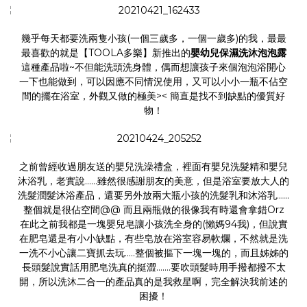
幾乎每天都要洗兩隻小孩(一個三歲多，一個一歲多)的我，最最
最喜歡的就是【TOOLA多樂】新推出的
嬰幼兒保濕洗沐泡泡露
這種產品啦~不但能洗頭洗身體，偶而想讓孩子來個泡泡浴開心
一下也能做到，可以因應不同情況使用，又可以小小一瓶不佔空
間的擺在浴室，外觀又做的極美>< 簡直是找不到缺點的優質好
物！
之前曾經收過朋友送的
嬰兒洗澡
禮盒，裡面有嬰兒洗髮精和嬰兒
沐浴乳，老實說……雖然很感謝朋友的美意，但是浴室要放大人的
洗髮潤髮沐浴產品，還要另外放兩大瓶小孩的洗髮乳和沐浴乳……
整個就是很佔空間@@ 而且兩瓶做的很像我有時還會拿錯Orz
在此之前我都是一塊嬰兒皂讓小孩洗全身的(懶媽94我)，但說實
在肥皂還是有小小缺點，有些皂放在浴室容易軟爛，不然就是洗
一洗不小心讓二寶抓去玩…..整個被摳下一塊一塊的，而且姊姊的
長頭髮說實話用肥皂洗真的挺澀…….要吹頭髮時用手撥都撥不太
開，所以洗沐二合一的產品真的是我救星啊，完全解決我前述的
困擾！