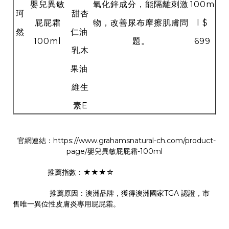
嬰兒異敏
氧化鋅成分，能隔離刺激
100m
珂
甜杏
屁屁霜
物，改善尿布摩擦肌膚問
l $
然
仁油
100ml
題。
699
乳木
果油
維生
素E
官網連結：https://www.grahamsnatural-ch.com/product-
page/嬰兒異敏屁屁霜-100ml
推薦指數：★★★☆
推薦原因：澳洲品牌，獲得澳洲國家TGA 認證，市
售唯一異位性皮膚炎專用屁屁霜。