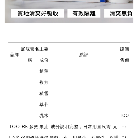
屁屁膏名
主要
建議
品牌
點評
稱
成份
售價
植萃
複方
積雪
草苷
乳木
100
TOO
B5 多效
果油
成分說明完整，日常用量只需1元
ml
LA多
保濕修護
橄欖
硬幣大小，用量少，延展性、保護
*3