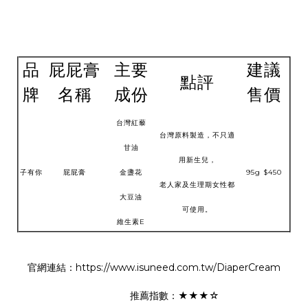
品
屁屁膏
主要
建議
點評
牌
名稱
成份
售價
台灣紅藜
台灣原料製造，不只適
甘油
用新生兒，
子有你
屁屁膏
金盞花
95g $450
老人家及生理期女性都
大豆油
可使用。
維生素E
官網連結：https://www.isuneed.com.tw/DiaperCream
推薦指數：★★★☆