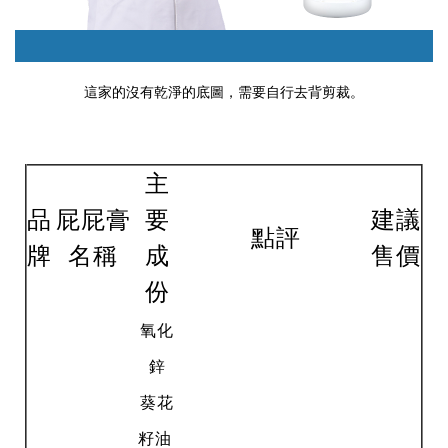
這家的沒有乾淨的底圖，需要自行去背剪裁。
主
品
屁屁膏
要
建議
點評
牌
名稱
成
售價
份
氧化
鋅
葵花
籽油