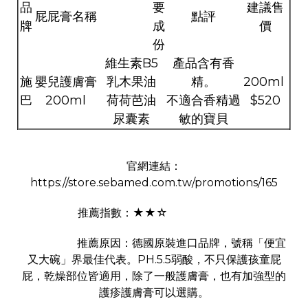
品
要
建議售
屁屁膏名稱
點評
牌
成
價
份
維生素B5
產品含有香
施
嬰兒護膚膏
乳木果油
精。
200ml
巴
200ml
荷荷芭油
不適合香精過
$520
尿囊素
敏的寶貝
官網連結：
https://store.sebamed.com.tw/promotions/165
推薦指數：★★☆
推薦原因：德國原裝進口品牌，號稱「便宜
又大碗」界最佳代表。PH.5.5弱酸，不只保護孩童屁
屁，乾燥部位皆適用，除了一般護膚膏，也有加強型的
護疹護膚膏可以選購。