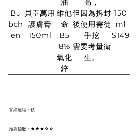
油
高，
Bu
貝臣萬用
維他
但因為拆封
150
bch
護膚膏
命
後使用需徒
ml
en
150ml
B5
手挖
$149
8%
需要考量衛
氧化
生。
鋅
官網連結：缺
推薦指數：★★★☆☆