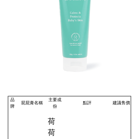
品
主要成
屁屁膏名稱
點評
建議售價
牌
份
荷
荷