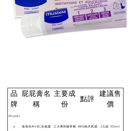
品
屁屁膏名
主要成
建議售
點評
牌
稱
份
價
Mustel
a
衛蓓欣®VBC全效護
三大專利植萃氧
98%純天然成
3入組 100ml