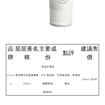
品
屁屁膏名
主要成
建議售
點評
牌
稱
份
價
乳油木果油
Chicc
寶貝嬰兒全效護膚膏
10% 氧化鋅
可回收容器，有環保
100ml $390
o
100ml
橄欖果油
概念。
維他命E