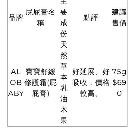
主
屁屁膏名
要
建議
品牌
點評
稱
成
售價
份
天
然
草
AL
寶寶舒緩
好延展、好
75g
本
OB
修護霜(屁
吸收，價格
$69
乳
ABY
屁膏)
較高。
0
油
木
果