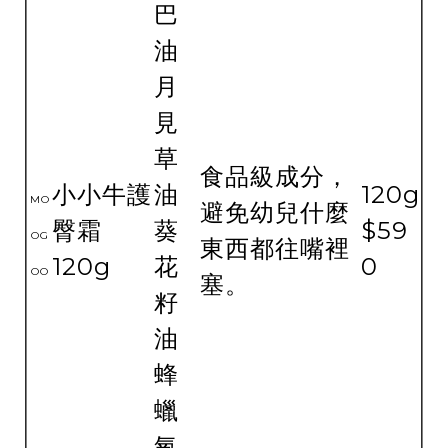
巴
油
月
見
草
食品級成分，
小小牛護
油
120g
MO
避免幼兒什麼
臀霜
葵
$59
OG
東西都往嘴裡
120g
花
0
OO
塞。
籽
油
蜂
蠟
氧