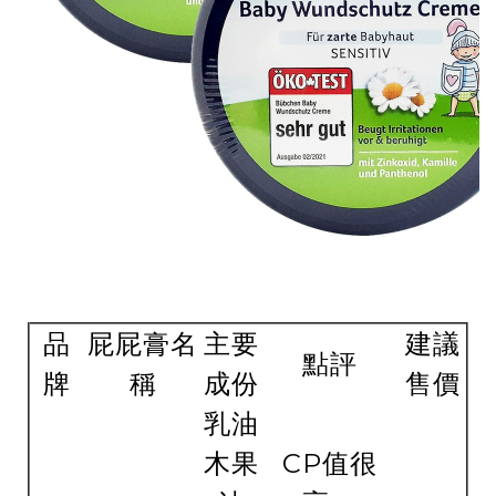
品
屁屁膏名
主要
建議
點評
牌
稱
成份
售價
乳油
木果
CP值很