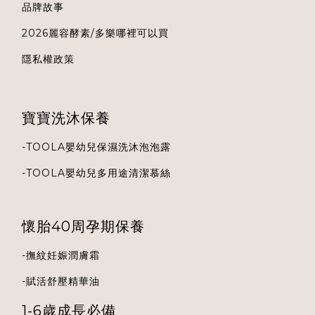
品牌故事
2026麗容酵素/多樂哪裡可以買
隱私權政策
寶寶洗沐保養
-
TOOLA
嬰幼兒保濕洗沐泡泡露
-
TOOLA
嬰幼兒多用途清潔慕絲
懷胎40周孕期保養
-
撫紋妊娠潤膚霜
-
賦活舒壓精華油
1-6歲成長必備