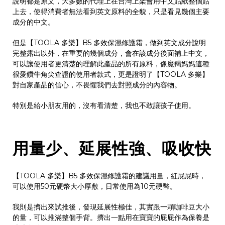
說明都是原文，大多數的代理上在台灣上架會用中文貼紙整個貼
上去，使得消費者無法看到英文原料的全貌，只是看見幾個主要
成分的中文。
但是【TOOLA 多樂】B5 多效保濕修護霜，做到英文成分說明
完整露出以外，在重要的幾個成分，會在該成分後面補上中文，
可以讓使用者更清楚的理解此產品的所有原料，像魔羯媽媽這種
很愛鑽牛角尖查證的使用者款式，更是證明了【TOOLA 多樂】
對自家產品的信心，不畏懼我們去對照成分的內容物。
特別是給小朋友用的，沒有看清楚，我也不敢讓孩子使用。
用量少、延展性強、吸收快
【TOOLA 多樂】B5 多效保濕修護霜的建議用量，紅屁屁時，
可以使用50元硬幣大小厚敷，日常使用為10元硬幣。
我則是擠出來試推後，發現延展性極佳，其實跟一顆咖啡豆大小
的量，可以推滿整個手背。擠出一點用在寶寶的屁屁作為保養是