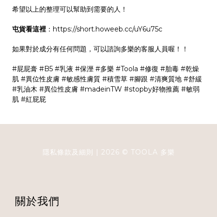
希望以上的整理可以幫助到需要的人！
屯貨看這裡
：
https://short.howeeb.cc/uY6u75c
如果對於成分有任何問題，可以諮詢多樂的客服人員喔！！
#屁屁膏
#B5
#乳液
#保溼
#多樂
#Toola
#修復
#胎毒
#乾燥
肌
#異位性皮膚
#敏感性膚質
#積雪草
#腳跟
#清爽質地
#舒緩
#乳油木
#異位性皮膚
#madeinTW
#stopby好物推薦
#敏弱
肌
#紅屁屁
隱私條款及細則
| 2026 ©
TOOLA
多樂
關於我們