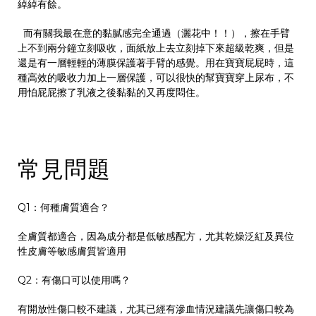
綽綽有餘。
而有關我最在意的黏膩感完全通過（灑花中！！），擦在手臂
上不到兩分鐘立刻吸收，面紙放上去立刻掉下來超級乾爽，但是
還是有一層輕輕的薄膜保護著手臂的感覺。用在寶寶屁屁時，這
種高效的吸收力加上一層保護，可以很快的幫寶寶穿上尿布，不
用怕屁屁擦了乳液之後黏黏的又再度悶住。
常見問題
Q1：何種膚質適合？
全膚質都適合，因為成分都是低敏感配方，尤其乾燥泛紅及異位
性皮膚等敏感膚質皆適用
Q2：有傷口可以使用嗎？
有開放性傷口較不建議，尤其已經有滲血情況建議先讓傷口較為