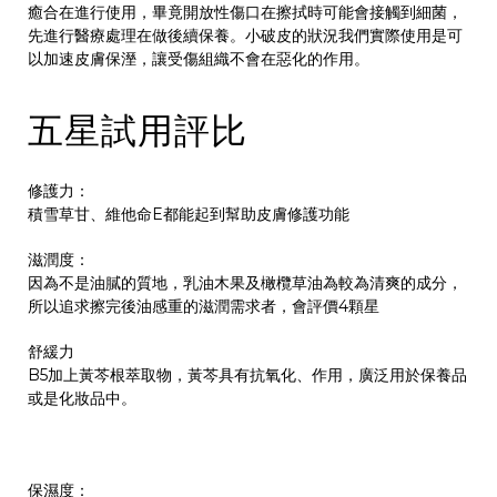
癒合在進行使用，畢竟開放性傷口在擦拭時可能會接觸到細菌，
先進行醫療處理在做後續保養。小破皮的狀況我們實際使用是可
以加速皮膚保溼，讓受傷組織不會在惡化的作用。
五星試用評比
修護力：
積雪草甘、維他命E都能起到幫助皮膚修護功能
滋潤度：
因為不是油膩的質地，乳油木果及橄欖草油為較為清爽的成分，
所以追求擦完後油感重的滋潤需求者，會評價4顆星
舒緩力
B5加上黃芩根萃取物，黃芩具有抗氧化、作用，廣泛用於保養品
或是化妝品中。
保濕度：