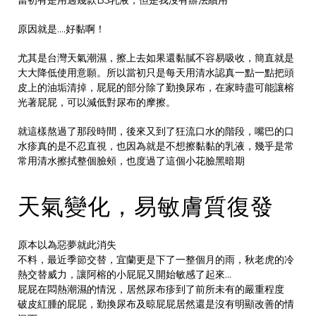
當初有是用過幾款B5乳液，但是我沒有辦法續用
原因就是….好黏啊！
尤其是台灣天氣潮濕，擦上去如果還黏膩不容易吸收，簡直就是
大大降低使用意願。所以當初只是每天用清水認真一點一點把頭
皮上的油垢清掉，屁屁的部分除了勤換尿布，在家時盡可能讓榕
光著屁屁，可以減低對尿布的摩擦。
就這樣熬過了那段時間，後來又到了狂流口水的階段，嘴巴的口
水疹真的是不忍直視，也因為就是不想擦黏黏的乳液，幾乎是常
常用清水擦拭整個臉頰，也度過了這個小花臉黑暗期
天氣變化，易敏膚質復發
原本以為惡夢就此消失
不料，最近季節交替，宜蘭更是下了一整個月的雨，秋老虎的冷
熱交替威力，讓阿榕的小屁屁又開始敏感了起來…
屁屁在悶熱潮濕的情況，居然尿布疹到了前所未有的嚴重程度
破皮紅腫的屁屁，勤換尿布及晾屁屁居然還是沒有明顯改善的情