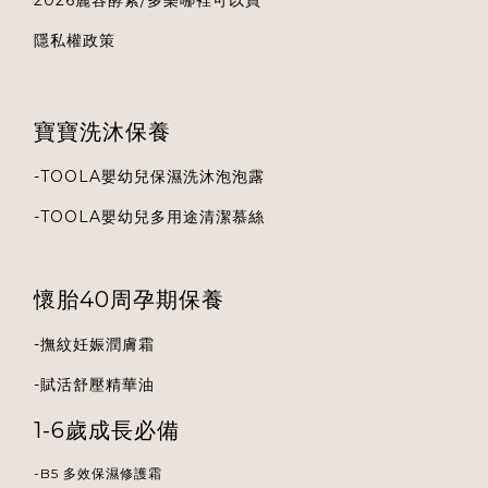
2026麗容酵素/多樂哪裡可以買
隱私權政策
寶寶洗沐保養
-
TOOLA
嬰幼兒保濕洗沐泡泡露
-
TOOLA
嬰幼兒多用途清潔慕絲
懷胎40周孕期保養
-
撫紋妊娠潤膚霜
-
賦活舒壓精華油
1-6歲成長必備
-B5 多效保濕修護霜