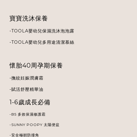
寶寶洗沐保養
-
TOOLA
嬰幼兒保濕洗沐泡泡露
-
TOOLA
嬰幼兒多用途清潔慕絲
懷胎40周孕期保養
-
撫紋妊娠潤膚霜
-
賦活舒壓精華油
1-6歲成長必備
-B5 多效保濕修護霜
-
SUNNY POOPY 太陽便盆
-安全極韌防撞角