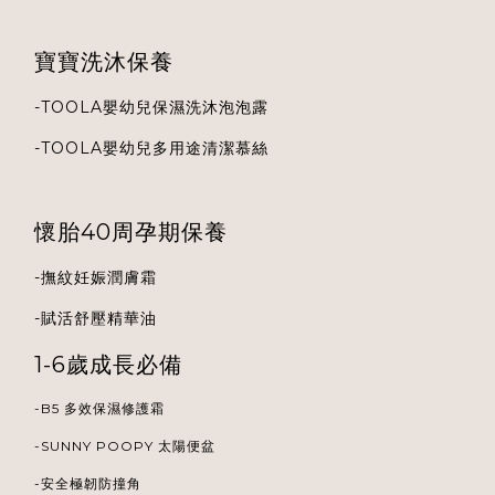
寶寶洗沐保養
-
TOOLA
嬰幼兒保濕洗沐泡泡露
-
TOOLA
嬰幼兒多用途清潔慕絲
懷胎40周孕期保養
-
撫紋妊娠潤膚霜
-
賦活舒壓精華油
1-6歲成長必備
-B5 多效保濕修護霜
-
SUNNY POOPY 太陽便盆
-安全極韌防撞角