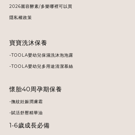
2026麗容酵素/多樂哪裡可以買
隱私權政策
寶寶洗沐保養
-
TOOLA
嬰幼兒保濕洗沐泡泡露
-
TOOLA
嬰幼兒多用途清潔慕絲
懷胎40周孕期保養
-
撫紋妊娠潤膚霜
-
賦活舒壓精華油
1-6歲成長必備