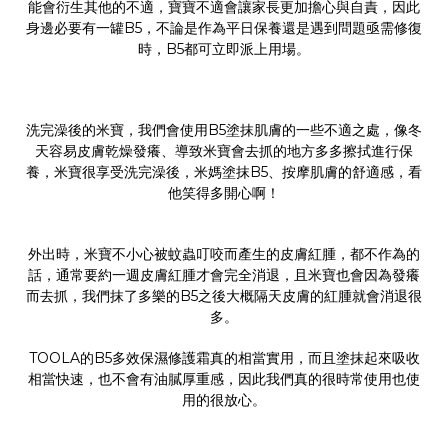
能會衍生其他的不適，寶寶不適會讓家長更加擔心與自責，因此
身邊必要有一罐B5，不論是作為平日保養還是遇到問題亟需修復
時，B5都可立即派上用場。
洗完澡後的米寶，我們會使用B5塗抹肌膚的一些不適之處，像冬
天容易皮膚乾燥發癢、導致米寶會去抓的地方多多擦拭進行保
養，米寶很享受洗完澡後，米媽塗抹B5、按摩肌膚的舒適感，看
他笑得多開心啊！
外出時，米寶不小心被蚊蟲叮咬而產生的皮膚紅腫，都不作為的
話，通常要約一週皮膚紅腫才會完全消退，且米寶也會因為發癢
而去抓，我們抹了多樂的B5之後大概隔天皮膚的紅腫就會消退很
多。
TOOLA的B5多效保濕修護霜真的相當實用，而且塗抹起來吸收
相當快速，也不會有油膩厚重感，因此我們真的很時常使用也使
用的很放心。