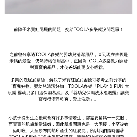
前陣子米寶
紅屁屁
的問題，交給TOOLA多樂就沒問題囉！
之前曾分享過TOOLA多樂的嬰幼兒清潔用品，直到現在依舊是
米媽的最愛，仍然持續使用當中，正因為TOOLA多樂致力開發
對寶寶的產品，才使爸媽能更安心輕鬆。
多樂的洗屁屁慕絲，解決了米寶紅屁屁困擾可參考之前分享的
「
育兒好物。嬰幼兒清潔好物，TOOLA多樂『PLAY & FUN 大
玩樂 嬰幼兒多用途保濕慕絲』及『嬰幼兒保濕洗沐泡泡露』讓寶
寶獲得潔淨乾爽，愛上洗澡
」。
小孩子從出生之後就會有許多事情發生，都需要爸媽一一克服，
而寶寶的肌膚相當嬌嫩，因此肌膚問題也是一大困擾，小至被蚊
蟲叮咬、大至尿布悶熱所產生的紅屁屁，所以我們隨時備著