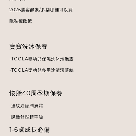
2026麗容酵素/多樂哪裡可以買
隱私權政策
寶寶洗沐保養
-
TOOLA
嬰幼兒保濕洗沐泡泡露
-
TOOLA
嬰幼兒多用途清潔慕絲
懷胎40周孕期保養
-
撫紋妊娠潤膚霜
-
賦活舒壓精華油
1-6歲成長必備